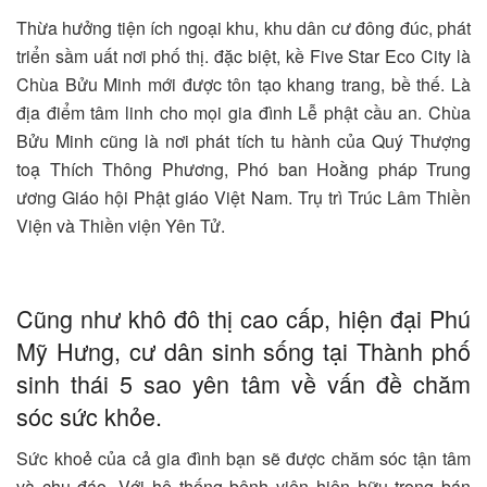
Thừa hưởng tiện ích ngoại khu, khu dân cư đông đúc, phát
triển sầm uất nơi phố thị. đặc biệt, kề Five Star Eco City là
Chùa Bửu Minh mới được tôn tạo khang trang, bề thế. Là
địa điểm tâm linh cho mọi gia đình Lễ phật cầu an. Chùa
Bửu Minh cũng là nơi phát tích tu hành của Quý Thượng
toạ Thích Thông Phương, Phó ban Hoằng pháp Trung
ương Giáo hội Phật giáo Việt Nam. Trụ trì Trúc Lâm Thiền
Viện và Thiền viện Yên Tử.
Cũng như khô đô thị cao cấp, hiện đại Phú
Mỹ Hưng, cư dân sinh sống tại Thành phố
sinh thái 5 sao yên tâm về vấn đề chăm
sóc sức khỏe.
Sức khoẻ của cả gia đình bạn sẽ được chăm sóc tận tâm
và chu đáo. Với hệ thống bệnh viện hiện hữu trong bán