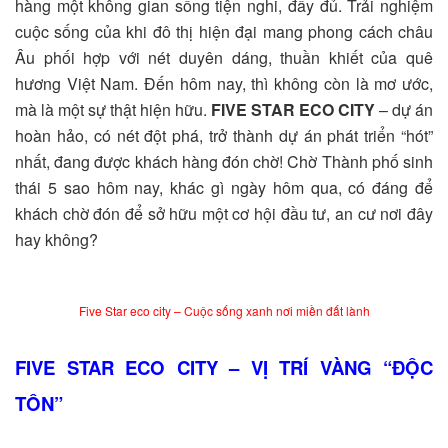
hàng một không gian sống tiện nghi, đầy đủ. Trải nghiệm
cuộc sống của khi đô thị hiện đại mang phong cách châu
Âu phối hợp với nét duyên dáng, thuần khiết của quê
hương Việt Nam. Đến hôm nay, thì không còn là mơ ước,
mà là một sự thật hiện hữu.
FIVE STAR
ECO CITY
– dự án
hoàn hảo, có nét đột phá, trở thành dự án phát triển “hót”
nhất, đang được khách hàng đón chờ! Chờ Thành phố sinh
thái 5 sao hôm nay, khác gì ngày hôm qua, có đáng để
khách chờ đón để sở hữu một cơ hội đầu tư, an cư nơi đây
hay không?
Five Star eco city – Cuộc sống xanh nơi miền đất lành
FIVE STAR ECO CITY
– VỊ TRÍ VÀNG “ĐỘC
TÔN”