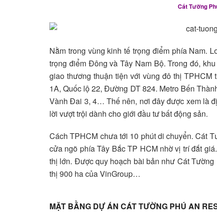
Cát Tường Phú 
Nằm trong vùng kinh tế trọng điểm phía Nam. Lo
trọng điểm Đông và Tây Nam Bộ. Trong đó, khu v
giao thương thuận tiện với vùng đô thị TPHCM 
1A, Quốc lộ 22, Đường DT 824. Metro Bến Thà
Vành Đai 3, 4… Thế nên, nơi đây được xem là đị
lời vượt trội dành cho giới đầu tư bất động sản.
Cách TPHCM chưa tới 10 phút di chuyển. Cát T
cửa ngõ phía Tây Bắc TP HCM nhờ vị trí đắt giá.
thị lớn. Được quy hoạch bài bản như Cát Tường
thị 900 ha của VinGroup…
MẶT BẰNG DỰ ÁN CÁT TƯỜNG PHÚ AN RE