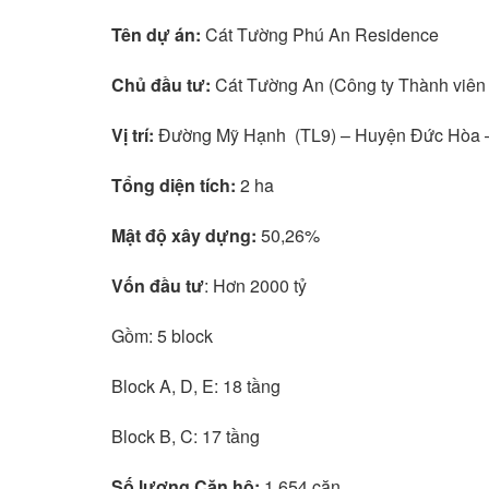
Tên dự án:
Cát Tường Phú An Residence
Chủ đầu tư:
Cát Tường An (Công ty Thành viên
Vị trí:
Đường Mỹ Hạnh (TL9) – Huyện Đức Hòa –
Tổng diện tích:
2 ha
Mật độ xây dựng:
50,26%
Vốn đầu tư
: Hơn 2000 tỷ
Gồm: 5 block
Block A, D, E: 18 tầng
Block B, C: 17 tầng
Số lượng Căn hộ:
1.654 căn