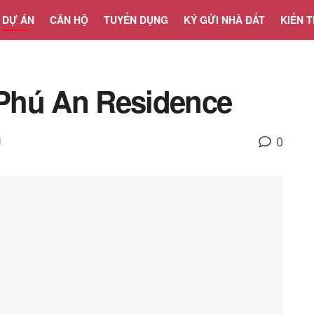
DỰ ÁN
CĂN HỘ
TUYỂN DỤNG
KÝ GỬI NHÀ ĐẤT
KIẾN 
Phú An Residence
0
N