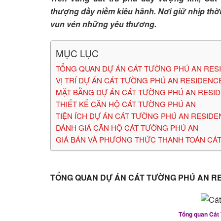
thượng đầy niềm kiêu hãnh. Nơi giữ nhịp thời
vun vén những yêu thương.
MỤC LỤC
TỔNG QUAN DỰ ÁN CÁT TƯỜNG PHÚ AN RES
VỊ TRÍ DỰ ÁN CÁT TƯỜNG PHÚ AN RESIDENC
MẶT BẰNG DỰ ÁN CÁT TƯỜNG PHÚ AN RESI
THIẾT KẾ CĂN HỘ CÁT TƯỜNG PHÚ AN
TIỆN ÍCH DỰ ÁN CÁT TƯỜNG PHÚ AN RESID
ĐÁNH GIÁ CĂN HỘ CÁT TƯỜNG PHÚ AN
GIÁ BÁN VÀ PHƯƠNG THỨC THANH TOÁN CÁ
TỔNG QUAN DỰ ÁN CÁT TƯỜNG PHÚ AN R
Tổng quan Cát