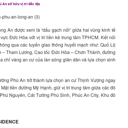
An sở hữu vị trí đắc địa
ng An được xem là “dấu gạch nối” giữa hai vùng kinh tế
ực Đức Hòa với vị trí liền kê trung tâm TPHCM. Kết nối
thông qua các tuyến giao thông huyết mạch như: Quố Lộ
nh – Tham Lương, Cao tốc Đức Hòa – Chơn Thành, đường
a chỉ vàng an cư của làn sóng giãn dân và lựa chọn sinh
ường Phú An trở thành lựa chọn an cư Thịnh Vượng ngay
 Mặt tiền đường Mỹ Hạnh, giữ vị trí trung tâm giữa các đô
 Phú Nguyên, Cát Tường Phú Sinh, Phúc An City, Khu đô
SIDENCE