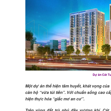
Dự án Cát T
Một dự án thể hiện tâm huyết, khát vọng củ
căn hộ “vừa túi tiền”. Với chuẩn sống cao cấ
hiện thực hóa “giấc mơ an cư”.
Trên vùng đất trù phú đầy vượng khí, Cá