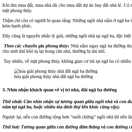
Khi tìm mua đất, mua nhà dù cho mua đất dự án hay đất nhà lẻ. Có rấ
mặt phong thủy.
Thậm chí còn có người bi quan rằng: Những ngôi nhà nằm ở ngã ba th
kém hạnh phúc.
Đây cũng là nguyên nhân lý giải, những ngôi nhà tại ngã ba, đặc biệ
Theo các chuyên gia phong thủy:
Nhà nằm ngay ngã ba đường thườn
cho sinh khí khó tụ lại trong căn nhà, thường bị tán khí.
Tuy nhiên, về mặt phong thủy, không gian cư trú tại ngã ba có nhiều
hóa giải phong thủy nhà đất ngã ba đường
3. Nhìn nhận khách quan về vị trí nhà, đất ngã ba đường
Thứ nhất: Cần nhìn nhận sự tương quan giữa ngôi nhà và con đ
nằm tại ngã ba, hoặc nhiều tòa dinh thự lớn khác cũng vậy).
Ngược lại, nếu con đường rộng hơn “nuốt chửng” ngôi nhà thì nên là
Thứ hai: Tương quan giữa con đường đâm thẳng và con đường chạ