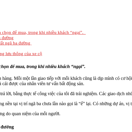
a chọn để mua, trong khi nhiều khách “ngại”.
a đường
 đất ngã ba đường
ng lưu thông của xe cộ
chọn để mua, trong khi nhiều khách “ngại”.
 hàng. Mỗi một lần giao tiếp với mỗi khách cũng là dịp mình có cơ hộ
 cái được của nhân viên tư vấn bất động sản.
 lời, bằng thực tế công việc của tôi đã trải nghiệm. Các giao dịch nhữ
ng nền tại vị trí ngã ba chưa lần nào gọi là “ế” lại. Có những dự án, v
ờng do quan niệm của mỗi người.
a đường