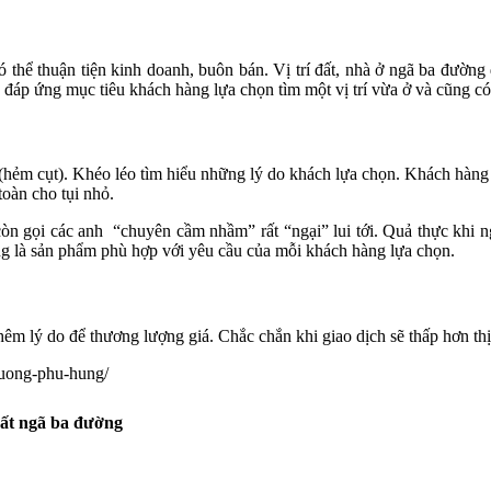
thể thuận tiện kinh doanh, buôn bán. Vị trí đất, nhà ở ngã ba đường 
 đáp ứng mục tiêu khách hàng lựa chọn tìm một vị trí vừa ở và cũng có
m cụt). Khéo léo tìm hiểu những lý do khách lựa chọn. Khách hàng chi
toàn cho tụi nhỏ.
òn gọi các anh “chuyên cầm nhầm” rất “ngại” lui tới. Quả thực khi ngh
g là sản phẩm phù hợp với yêu cầu của mỗi khách hàng lựa chọn.
thêm lý do để thương lượng giá. Chắc chắn khi giao dịch sẽ thấp hơn t
tuong-phu-hung/
 đất ngã ba đường