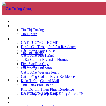
GIỚI THIỆU
TIN TỨC
GIỚI THIỆU
Tin Thị Trường
Tin Dự Án
DỰ ÁN
TIN TỨC
CÁT TƯỜNG J-HOME
Dự án Cát Tường Phú An Residence
Cát Tường Park House
Tin Thị Trường
Cát Tường Phú Hưng
TaKa Garden Riverside Homes
Five Star Eco City
Tin Dự Án
Cát Tường Phú Sinh
Cát Tường Western Pearl
Cát Tường Golden River Residence
DỰ ÁN
Kiến Tường Central Mall
Thủ Thừa Phú Thanh
Khu Đô Thị Thiên Phúc Residence
CÁT TƯỜNG J-HOME
Khu Công Nghiệp Rạng Đông Aurora IP
CĂN HỘ
TUYỂN DỤNG