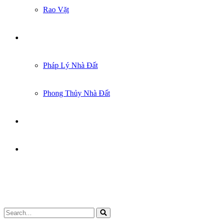
Rao Vặt
KIẾN THỨC
Pháp Lý Nhà Đất
Phong Thủy Nhà Đất
GÓC CHIA SẺ
LIÊN HỆ