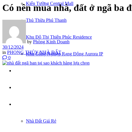
Kiến Tường Central Mall
Có nên mua nhà, đất ở ngã ba 
Thủ Thừa Phú Thanh
Khu Đô Thị Thiên Phúc Residence
by
Phòng Kinh Doanh
30/12/2024
in
PHONG THỦY NHÀ ĐẤT
Khu Công Nghiệp Rạng Đông Aurora IP
0
CĂN HỘ
TUYỂN DỤNG
KÝ GỬI NHÀ ĐẤT
Nhà Đất Giá Rẻ