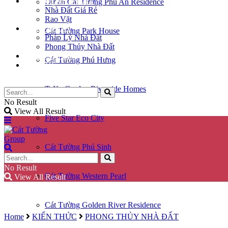
KÝ GỬI NHÀ ĐẤT
Dự án Cát Tường Phú An Residence
Nhà Đất Giá Rẻ
Rao Vặt
KIẾN THỨC
Cát Tường Park House
Pháp Lý Nhà Đất
Phong Thủy Nhà Đất
GÓC CHIA SẺ
Cát Tường Phú Hưng
LIÊN HỆ
TaKa Garden Riverside Homes
No Result
View All Result
Five Star Eco City
Cát Tường Phú Sinh
No Result
Cát Tường Western Pearl
View All Result
Cát Tường Golden River Residence
Home
KIẾN THỨC
PHONG THỦY NHÀ ĐẤT