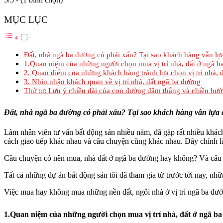
MỤC LỤC
Đất, nhà ngã ba đường có phải xấu? Tại sao khách hàng vẫn lự
1.Quan niệm của những người chọn mua vị trí nhà, đất ở ngã b
2. Quan điểm của những khách hàng tránh lựa chọn vị trí nhà,
3. Nhìn nhận khách quan về vị trí nhà, đất ngã ba đường
Thứ tư: Lưu ý chiều dài của con đường đâm thẳng và chiều hướ
Đất, nhà ngã ba đường có phải xấu? Tại sao khách hàng vẫn lựa 
Làm nhân viên tư vấn bất động sản nhiều năm, đã gặp rất nhiều khách
cách giao tiếp khác nhau và câu chuyện cũng khác nhau. Đây chính là
Câu chuyện có nên mua, nhà đất ở ngã ba đường hay không? Và câu trả
Tất cả những dự án bất động sản tôi đã tham gia từ trước tới nay, nhữ
Việc mua hay không mua những nền đất, ngôi nhà ở vị trí ngã ba đư
1.Quan niệm của những người chọn mua vị trí nhà, đất ở ngã b