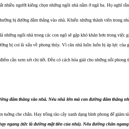
t nhiều người kiêng chọn những ngôi nhà nằm ở ngã ba. Họ nghĩ rằng, 
ường bị đường đâm thẳng vào nhà. Khiến những thành viên trong nhà bị
t là những ngôi nhà trong các con ngõ sẽ gặp khó khăn hơn trong việc g
g bị coi là xấu về phong thủy. Vì căn nhà luôn luôn bị áp lực của 
 điểm cần xem xét chi tiết. Đều có cách hóa giải cho những nỗi phong 
ường đâm thẳng vào nhà. Nếu nhà lớn mà con đường đâm thẳng nhỏ 
m tuờng che chắn. Hay trồng rào cây xanh dạng bình phong để giảm tá
y ngang (tức là đường mặt tiền của nhà). Nếu đường chắn ngang 