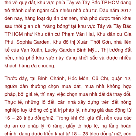
thế về quỹ đất, khu vực phía Tây và Tây Bắc TP.HCM đang
trở thành điểm ngắm của nhiều nhà đầu tư. Đầu năm 2017
đến nay, hàng loạt dự án đất nền, nhà phố được triển khai
sau thời gian dài “vắng bóng” tại khu vực Tây và Tây Bắc
TP.HCM như Khu dân cư Phạm Văn Hai, Khu dân cư Gia
Phú, Sophia Garden, Khu đô thị Xuân Thới Sơn, nhà liên
kế của Vạn Xuân, Lucky Garden Bình Mỹ… Thị trường đất
nền, nhà phố khu vực này đang khởi sắc và được nhiều
khách hàng ưa chuộng.
Trước đây, tại Bình Chánh, Hóc Môn, Củ Chi, quận 12,
người dân thường chọn mua đất, mua nhà không hợp
pháp, bởi giá rẻ, thì nay, việc chọn mua nhà đất đã thay đổi.
Thực tế, những lô đất, căn nhà xây dựng trên đất nông
nghiệp tuy không có giá trị pháp lý, nhưng giá dao động từ
16 – 23 triệu đồng/m2. Trong khi đó, giá đất nền của các
dự án có pháp lý rõ ràng, giấy tờ hợp lệ, hạ tầng hoàn
chỉnh, đang được triển khai từ 18 – 28 triệu đồng/ m2, còn