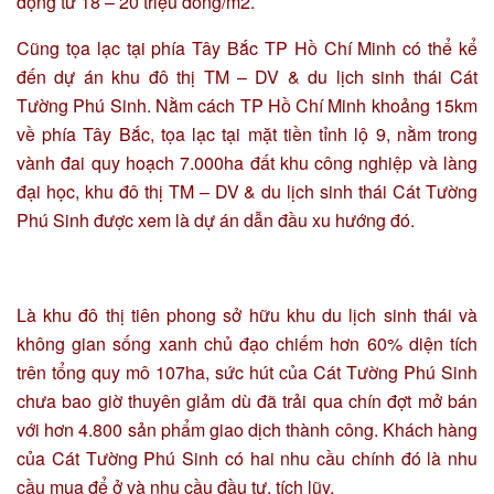
động từ 18 – 20 triệu đồng/m2.
Cũng tọa lạc tại phía Tây Bắc TP Hồ Chí Minh có thể kể
đến dự án khu đô thị TM – DV & du lịch sinh thái Cát
Tường Phú Sinh. Nằm cách TP Hồ Chí Minh khoảng 15km
về phía Tây Bắc, tọa lạc tại mặt tiền tỉnh lộ 9, nằm trong
vành đai quy hoạch 7.000ha đất khu công nghiệp và làng
đại học, khu đô thị TM – DV & du lịch sinh thái Cát Tường
Phú Sinh được xem là dự án dẫn đầu xu hướng đó.
Là khu đô thị tiên phong sở hữu khu du lịch sinh thái và
không gian sống xanh chủ đạo chiếm hơn 60% diện tích
trên tổng quy mô 107ha, sức hút của Cát Tường Phú Sinh
chưa bao giờ thuyên giảm dù đã trải qua chín đợt mở bán
với hơn 4.800 sản phẩm giao dịch thành công. Khách hàng
của Cát Tường Phú Sinh có hai nhu cầu chính đó là nhu
cầu mua để ở và nhu cầu đầu tư, tích lũy.