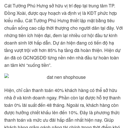
Cát Tường Phú Hưng sở hữu vị trí đẹp tại trung tâm TP.
Đồng Xoài, được quy hoạch và định vị là KĐT phức hợp
kiểu mẫu. Cát Tường Phú Hưng thiết lập mặt bằng tiêu
chuẩn sống cao cấp thời thượng cho người dân tại đây. Với
những tiên ích hiện đại, đem lại nhiều cơ hội đầu tư kinh
doanh sinh lời hấp dẫn. Dự án hiện đang có tiến độ hạ
tầng vượt trội với hơn 85% hạ tầng đã hoàn thiện. Hiện dự
án đã có GCNQSDĐ từng nền nên nhà đầu tư hoàn toàn
an tâm khi “xuống tiền”.
Hiện, chỉ cần thanh toán 40% khách hàng có thể sở hữu
nhà ở và kinh doanh ngay. Phần còn lại được hỗ trợ thanh
toán 0% lãi suất đến 48 tháng. Ngoài ra, khách hàng còn
được hưởng chiết khấu lên đến 10%. Đây là phương thức
thanh toán và mức ưu đãi hấp dẫn nhất hiện nay. Giúp
khách hàng giảm gánh nặng tài chính trong thời điểm khó