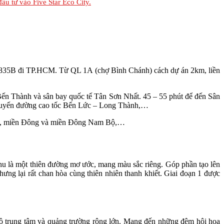
đầu tư vào Five Star Eco City.
 lộ 835B đi TP.HCM. Từ QL 1A (chợ Bình Chánh) cách dự án 2km, liền
Bến Thành và sân bay quốc tế Tân Sơn Nhất. 45 – 55 phút để đến Sân
 tuyến đường cao tốc Bến Lức – Long Thành,…
am Bộ, miền Đông và miền Đông Nam Bộ,…
 là một thiên đường mơ ước, mang màu sắc riêng. Góp phần tạo lên
ưng lại rất chan hòa cùng thiên nhiên thanh khiết. Giai đoạn 1 được
ồ trung tâm và quảng trường rộng lớn. Mang đến những đêm hội hoa