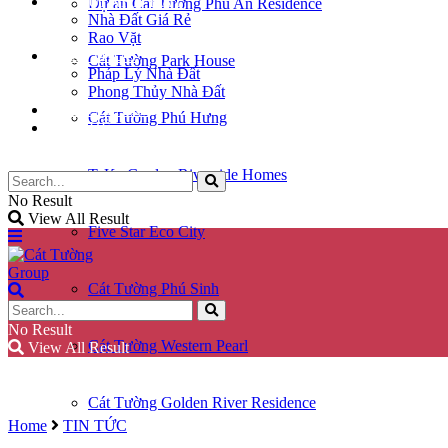
KÝ GỬI NHÀ ĐẤT
Dự án Cát Tường Phú An Residence
Nhà Đất Giá Rẻ
Rao Vặt
KIẾN THỨC
Cát Tường Park House
Pháp Lý Nhà Đất
Phong Thủy Nhà Đất
GÓC CHIA SẺ
Cát Tường Phú Hưng
LIÊN HỆ
TaKa Garden Riverside Homes
No Result
View All Result
Five Star Eco City
Cát Tường Phú Sinh
No Result
Cát Tường Western Pearl
View All Result
Cát Tường Golden River Residence
Home
TIN TỨC