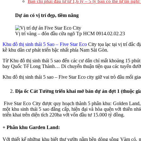
Bạn chỉ phải đầu tư từ 1,6 tỷ – 5 tỷ bạn có thể tự tin ngh
Dự án có vị trí đẹp, tiềm năng
Vị trí vàng – đón đầu cửa ngõ Tp HCM 0914.02.02.23
Khu đô thị sinh thái 5 Sao – Five Star Eco
City tọa lạc tại vị trí đ
kề khu dân cư phát triển bậc nhất phía Nam Sài Gòn.
Từ Khu đô thị sinh thái 5 sao đến các cư dân chỉ mất khoảng 15 ph
bay Quốc Tế Long Thành… Di chuyển thuận tiện qua các tuyến đườn
Khu đô thị sinh thái 5 sao – Five Star Eco city giữ vai trò đâu m
Địa ốc Cát Tường triển khai mở bán dự án đợt 1 (thuộc gia
Five Star Eco City được quy hoạch thành 5 phân khu: Golden Land
một khu sinh thái 5 sao đẳng cấp, hiện đại và hòa quện với thiên n
triển khai trên diện tích 220ha với vốn đầu tư 15.000 tỷ đồng.
+
Phân khu Garden Land
:
Với thiết kế những khu biệt thự vườn nằm bên dòng sông Vàm cỏ, 