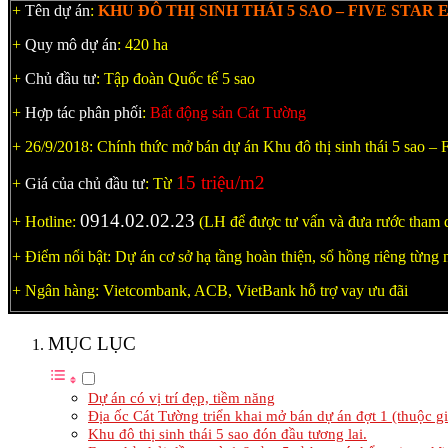
+
Tên dự án
:
KHU ĐÔ THỊ SINH THÁI 5 SAO – FIVE STAR 
+
Quy mô dự án
: 420 ha
+
Chủ đầu tư
: Tập đoàn Quốc tế 5 sao
+
Hợp tác phân phối
:
Bất động sản Cát Tường
+ 26/9/2018: Chính thức mở bán dự án Khu đô thị sinh thái 5 sao – F
15 triệu/m2
+
Giá của chủ đầu tư
: Từ
0914.02.02.23
+ Hotline:
(LH để được tư vấn và đưa rước tham 
+ Điểm nổi bật: Dự án cơ sở hạ tầng hoàn thiện, sổ hồng riêng từng 
+ Ngân hàng: Vietcombank, ACB, VietBank hỗ trợ vay ưu đãi
MỤC LỤC
Dự án có vị trí đẹp, tiềm năng
Địa ốc Cát Tường triển khai mở bán dự án đợt 1 (thuộc g
Khu đô thị sinh thái 5 sao đón đầu tương lai.