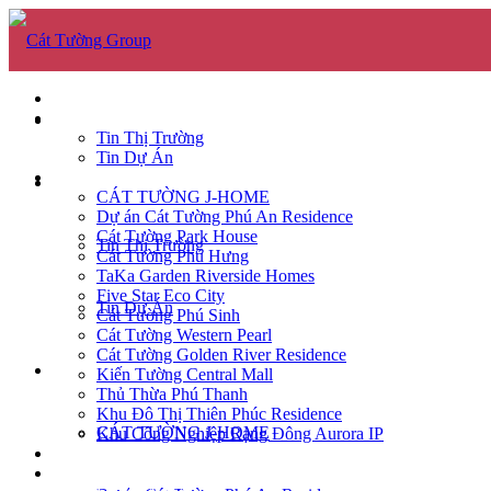
GIỚI THIỆU
TIN TỨC
GIỚI THIỆU
Tin Thị Trường
Tin Dự Án
DỰ ÁN
TIN TỨC
CÁT TƯỜNG J-HOME
Dự án Cát Tường Phú An Residence
Cát Tường Park House
Tin Thị Trường
Cát Tường Phú Hưng
TaKa Garden Riverside Homes
Five Star Eco City
Tin Dự Án
Cát Tường Phú Sinh
Cát Tường Western Pearl
Cát Tường Golden River Residence
DỰ ÁN
Kiến Tường Central Mall
Thủ Thừa Phú Thanh
Khu Đô Thị Thiên Phúc Residence
CÁT TƯỜNG J-HOME
Khu Công Nghiệp Rạng Đông Aurora IP
CĂN HỘ
TUYỂN DỤNG