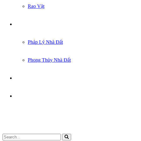
Rao Vặt
KIẾN THỨC
Pháp Lý Nhà Đất
Phong Thủy Nhà Đất
GÓC CHIA SẺ
LIÊN HỆ