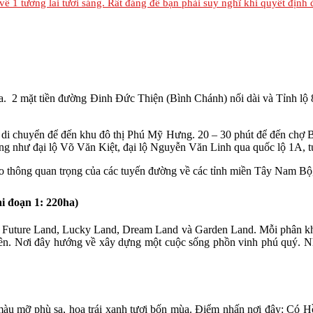
ĩ về 1 tương lai tươi sáng. Rất đáng để bạn phải suy nghĩ khi quyết định 
ắc địa. 2 mặt tiền đường Đinh Đức Thiện (Bình Chánh) nối dài và Tỉnh
út di chuyển để đến khu đô thị Phú Mỹ Hưng. 20 – 30 phút để đến chợ 
g như đại lộ Võ Văn Kiệt, đại lộ Nguyễn Văn Linh qua quốc lộ 1A,
ối giao thông quan trọng của các tuyến đường về các tỉnh miền Tây N
i đoạn 1: 220ha)
, Future Land, Lucky Land, Dream Land và Garden Land. Mỗi phân khu
hiên. Nơi đây hướng về xây dựng một cuộc sống phồn vinh phú quý. Nh
màu mỡ phù sa, hoa trái xanh tươi bốn mùa. Điểm nhấn nơi đây: Có H