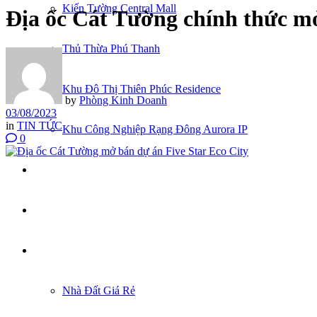
Kiến Tường Central Mall
Địa ốc Cát Tường chính thức mở
Thủ Thừa Phú Thanh
Khu Đô Thị Thiên Phúc Residence
by
Phòng Kinh Doanh
03/08/2023
in
TIN TỨC
Khu Công Nghiệp Rạng Đông Aurora IP
0
CĂN HỘ
TUYỂN DỤNG
KÝ GỬI NHÀ ĐẤT
Nhà Đất Giá Rẻ