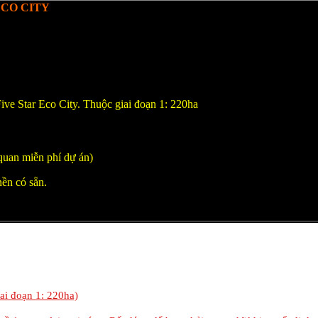
ECO CITY
ive Star Eco City. Thuộc giai đoạn 1: 220ha
quan miễn phí dự án)
nền có sẵn.
iai đoạn 1: 220ha)