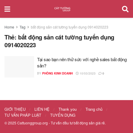
Home
Tag
bất động sản cát tường tuyển dụng 0914020223
Thẻ:
bất động sản cát tường tuyển dụng
0914020223
Tại sao bạn nên thử sức với nghề sales bất động
sản?
BY
PHÒNG KINH DOANH
10/03/2023
0
GIỚI THIỆU
LIÊN HỆ
Thank you
Trang chủ
TƯ VẤN PHÁP LUẬT
TUYỂN DỤNG
© 2025
Cattuonggroup.org
- Tư vấn đầu tư bất động sản giá rẻ.