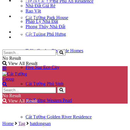
KÝ GỬI NHÀ ĐẤT
Dự án Cát Tường Phú An Residence
Nhà Đất Giá Rẻ
Rao Vặt
KIẾN THỨC
Cát Tường Park House
Pháp Lý Nhà Đất
Phong Thủy Nhà Đất
GÓC CHIA SẺ
Cát Tường Phú Hưng
LIÊN HỆ
TaKa Garden Riverside Homes
No Result
View All Result
Five Star Eco City
Cát Tường Phú Sinh
No Result
Cát Tường Western Pearl
View All Result
Cát Tường Golden River Residence
Home
Tag
batdongsan