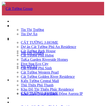
GIỚI THIỆU
TIN TỨC
GIỚI THIỆU
Tin Thị Trường
Tin Dự Án
DỰ ÁN
TIN TỨC
CÁT TƯỜNG J-HOME
Dự án Cát Tường Phú An Residence
Cát Tường Park House
Tin Thị Trường
Cát Tường Phú Hưng
TaKa Garden Riverside Homes
Five Star Eco City
Tin Dự Án
Cát Tường Phú Sinh
Cát Tường Western Pearl
Cát Tường Golden River Residence
DỰ ÁN
Kiến Tường Central Mall
Thủ Thừa Phú Thanh
Khu Đô Thị Thiên Phúc Residence
CÁT TƯỜNG J-HOME
Khu Công Nghiệp Rạng Đông Aurora IP
CĂN HỘ
TUYỂN DỤNG