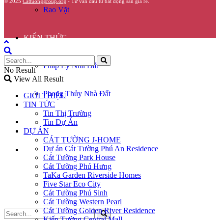
© 2025
Cattuonggroup.org
- Tư vấn đầu tư bất động sản giá rẻ.
Rao Vặt
KIẾN THỨC
Pháp Lý Nhà Đất
No Result
View All Result
Phong Thủy Nhà Đất
GIỚI THIỆU
TIN TỨC
Tin Thị Trường
GÓC CHIA SẺ
Tin Dự Án
DỰ ÁN
CÁT TƯỜNG J-HOME
Dự án Cát Tường Phú An Residence
LIÊN HỆ
Cát Tường Park House
Cát Tường Phú Hưng
TaKa Garden Riverside Homes
Five Star Eco City
Cát Tường Phú Sinh
Cát Tường Western Pearl
Cát Tường Golden River Residence
Kiến Tường Central Mall