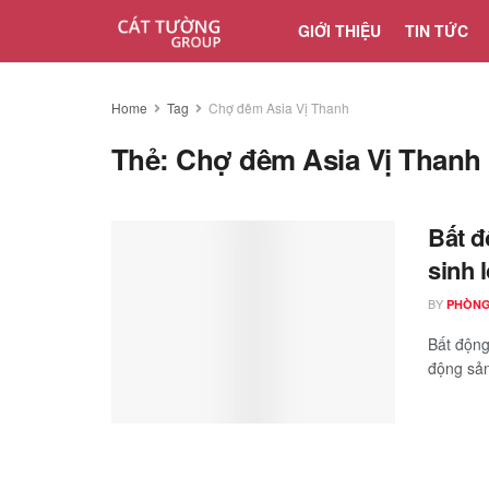
GIỚI THIỆU
TIN TỨC
Home
Tag
Chợ đêm Asia Vị Thanh
Thẻ:
Chợ đêm Asia Vị Thanh
Bất đ
sinh 
BY
PHÒNG
Bất động
động sản