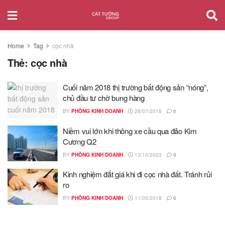
Home
Tag
cọc nhà
Thẻ:
cọc nhà
Cuối năm 2018 thị trường bất động sản “nóng”,
chủ đầu tư chờ bung hàng
BY
PHÒNG KINH DOANH
28/07/2018
0
Niềm vui lớn khi thông xe cầu qua đảo Kim
Cương Q2
BY
PHÒNG KINH DOANH
13/10/2023
0
Kinh nghiệm đắt giá khi đi cọc nhà đất. Tránh rủi
ro
BY
PHÒNG KINH DOANH
11/05/2018
0