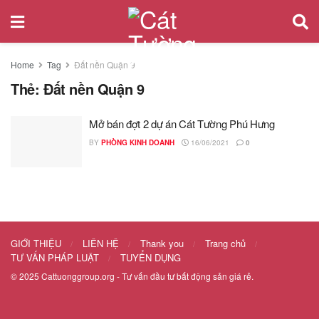
Home
Tag
Đất nền Quận 9
Thẻ:
Đất nền Quận 9
Mở bán đợt 2 dự án Cát Tường Phú Hưng
BY
PHÒNG KINH DOANH
16/06/2021
0
GIỚI THIỆU
LIÊN HỆ
Thank you
Trang chủ
TƯ VẤN PHÁP LUẬT
TUYỂN DỤNG
© 2025
Cattuonggroup.org
- Tư vấn đầu tư bất động sản giá rẻ.