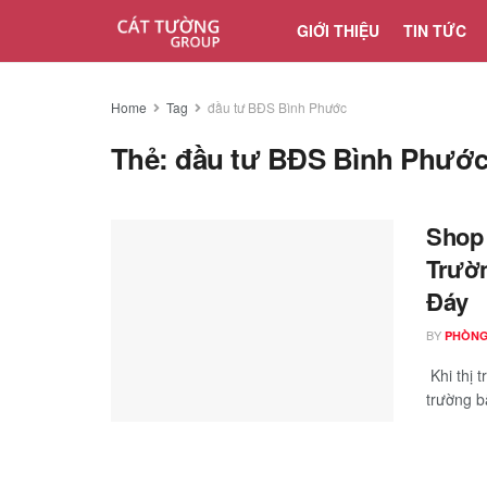
GIỚI THIỆU
TIN TỨC
Home
Tag
đầu tư BĐS Bình Phước
Thẻ:
đầu tư BĐS Bình Phướ
Shop 
Trườn
Đáy
BY
PHÒNG
Khi thị 
trường b