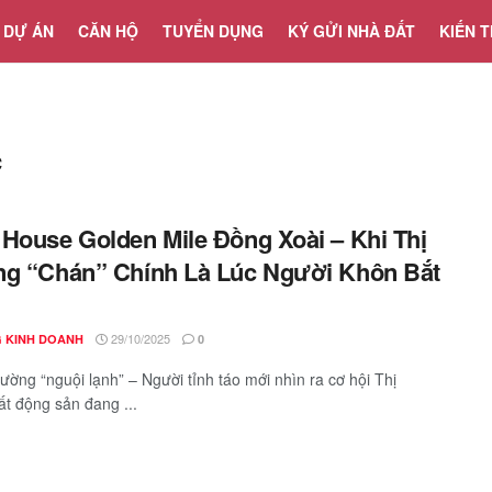
DỰ ÁN
CĂN HỘ
TUYỂN DỤNG
KÝ GỬI NHÀ ĐẤT
KIẾN 
c
House Golden Mile Đồng Xoài – Khi Thị
g “Chán” Chính Là Lúc Người Khôn Bắt
29/10/2025
 KINH DOANH
0
trường “nguội lạnh” – Người tỉnh táo mới nhìn ra cơ hội Thị
ất động sản đang ...