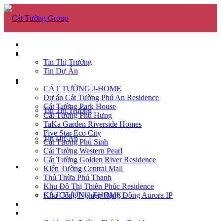
GIỚI THIỆU
TIN TỨC
GIỚI THIỆU
Tin Thị Trường
Tin Dự Án
DỰ ÁN
TIN TỨC
CÁT TƯỜNG J-HOME
Dự án Cát Tường Phú An Residence
Cát Tường Park House
Tin Thị Trường
Cát Tường Phú Hưng
TaKa Garden Riverside Homes
Five Star Eco City
Tin Dự Án
Cát Tường Phú Sinh
Cát Tường Western Pearl
Cát Tường Golden River Residence
DỰ ÁN
Kiến Tường Central Mall
Thủ Thừa Phú Thanh
Khu Đô Thị Thiên Phúc Residence
CÁT TƯỜNG J-HOME
Khu Công Nghiệp Rạng Đông Aurora IP
CĂN HỘ
TUYỂN DỤNG