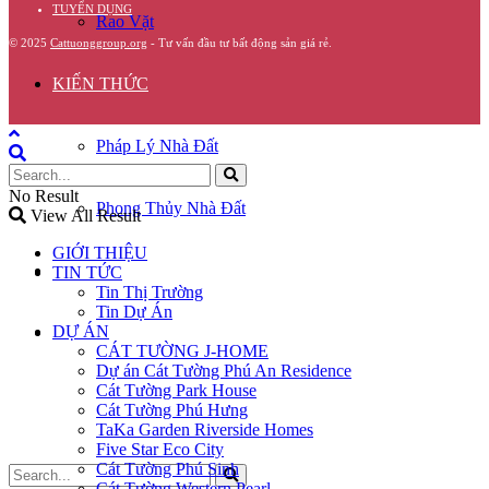
TUYỂN DỤNG
Rao Vặt
© 2025
Cattuonggroup.org
- Tư vấn đầu tư bất động sản giá rẻ.
KIẾN THỨC
Pháp Lý Nhà Đất
No Result
Phong Thủy Nhà Đất
View All Result
GIỚI THIỆU
GÓC CHIA SẺ
TIN TỨC
Tin Thị Trường
Tin Dự Án
DỰ ÁN
LIÊN HỆ
CÁT TƯỜNG J-HOME
Dự án Cát Tường Phú An Residence
Cát Tường Park House
Cát Tường Phú Hưng
TaKa Garden Riverside Homes
Five Star Eco City
Cát Tường Phú Sinh
Cát Tường Western Pearl