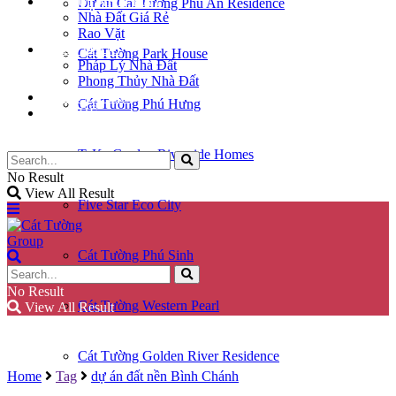
KÝ GỬI NHÀ ĐẤT
Dự án Cát Tường Phú An Residence
Nhà Đất Giá Rẻ
Rao Vặt
KIẾN THỨC
Cát Tường Park House
Pháp Lý Nhà Đất
Phong Thủy Nhà Đất
GÓC CHIA SẺ
Cát Tường Phú Hưng
LIÊN HỆ
TaKa Garden Riverside Homes
No Result
View All Result
Five Star Eco City
Cát Tường Phú Sinh
No Result
Cát Tường Western Pearl
View All Result
Cát Tường Golden River Residence
Home
Tag
dự án đất nền Bình Chánh