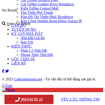
Cát Tường Golden River Residence
Kiến Tường Central Mall
No Result
Thủ Thừa Phú Thanh
Khu Đô Thị Thiên Phúc Residence
Khu Công Nghiệp Rạng Đông Aurora IP
View All Result
CĂN HỘ
TUYỂN DỤNG
KÝ GỬI NHÀ ĐẤT
Nhà Đất Giá Rẻ
Rao Vặt
KIẾN THỨC
Pháp Lý Nhà Đất
Phong Thủy Nhà Đất
GÓC CHIA SẺ
LIÊN HỆ
© 2025
Cattuonggroup.org
- Tư vấn đầu tư bất động sản giá rẻ.
0914020223
x
0914 02 02 23
YÊU CẦU THÔNG TIN
x