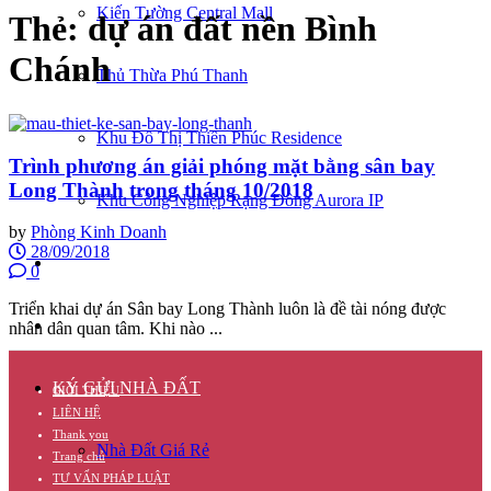
Kiến Tường Central Mall
Thẻ:
dự án đất nền Bình
Chánh
Thủ Thừa Phú Thanh
Khu Đô Thị Thiên Phúc Residence
Trình phương án giải phóng mặt bằng sân bay
Long Thành trong tháng 10/2018
Khu Công Nghiệp Rạng Đông Aurora IP
by
Phòng Kinh Doanh
28/09/2018
CĂN HỘ
0
Triển khai dự án Sân bay Long Thành luôn là đề tài nóng được
TUYỂN DỤNG
nhân dân quan tâm. Khi nào ...
KÝ GỬI NHÀ ĐẤT
GIỚI THIỆU
LIÊN HỆ
Thank you
Nhà Đất Giá Rẻ
Trang chủ
TƯ VẤN PHÁP LUẬT