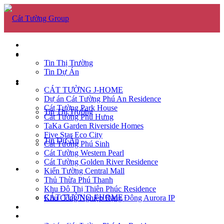
GIỚI THIỆU
TIN TỨC
GIỚI THIỆU
Tin Thị Trường
Tin Dự Án
DỰ ÁN
TIN TỨC
CÁT TƯỜNG J-HOME
Dự án Cát Tường Phú An Residence
Cát Tường Park House
Tin Thị Trường
Cát Tường Phú Hưng
TaKa Garden Riverside Homes
Five Star Eco City
Tin Dự Án
Cát Tường Phú Sinh
Cát Tường Western Pearl
Cát Tường Golden River Residence
DỰ ÁN
Kiến Tường Central Mall
Thủ Thừa Phú Thanh
Khu Đô Thị Thiên Phúc Residence
CÁT TƯỜNG J-HOME
Khu Công Nghiệp Rạng Đông Aurora IP
CĂN HỘ
TUYỂN DỤNG