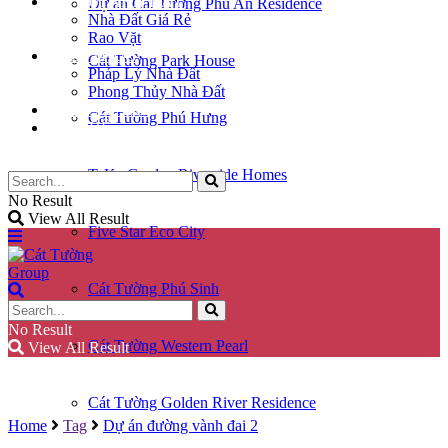
KÝ GỬI NHÀ ĐẤT
Dự án Cát Tường Phú An Residence
Nhà Đất Giá Rẻ
Rao Vặt
KIẾN THỨC
Cát Tường Park House
Pháp Lý Nhà Đất
Phong Thủy Nhà Đất
GÓC CHIA SẺ
Cát Tường Phú Hưng
LIÊN HỆ
TaKa Garden Riverside Homes
No Result
View All Result
Five Star Eco City
Cát Tường Phú Sinh
No Result
Cát Tường Western Pearl
View All Result
Cát Tường Golden River Residence
Home
Tag
Dự án đường vành đai 2