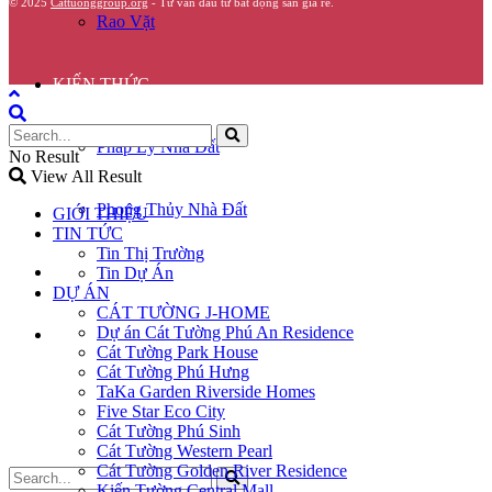
© 2025
Cattuonggroup.org
- Tư vấn đầu tư bất động sản giá rẻ.
Rao Vặt
KIẾN THỨC
Pháp Lý Nhà Đất
No Result
View All Result
Phong Thủy Nhà Đất
GIỚI THIỆU
TIN TỨC
Tin Thị Trường
GÓC CHIA SẺ
Tin Dự Án
DỰ ÁN
CÁT TƯỜNG J-HOME
Dự án Cát Tường Phú An Residence
LIÊN HỆ
Cát Tường Park House
Cát Tường Phú Hưng
TaKa Garden Riverside Homes
Five Star Eco City
Cát Tường Phú Sinh
Cát Tường Western Pearl
Cát Tường Golden River Residence
Kiến Tường Central Mall