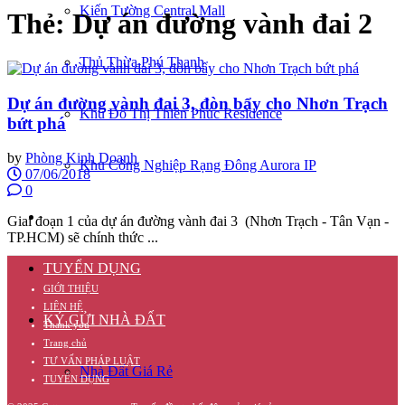
Kiến Tường Central Mall
Thẻ:
Dự án đường vành đai 2
Thủ Thừa Phú Thanh
Dự án đường vành đai 3, đòn bẩy cho Nhơn Trạch
Khu Đô Thị Thiên Phúc Residence
bứt phá
by
Phòng Kinh Doanh
Khu Công Nghiệp Rạng Đông Aurora IP
07/06/2018
0
CĂN HỘ
Giai đoạn 1 của dự án đường vành đai 3 (Nhơn Trạch - Tân Vạn -
TP.HCM) sẽ chính thức ...
TUYỂN DỤNG
GIỚI THIỆU
LIÊN HỆ
KÝ GỬI NHÀ ĐẤT
Thank you
Trang chủ
TƯ VẤN PHÁP LUẬT
Nhà Đất Giá Rẻ
TUYỂN DỤNG