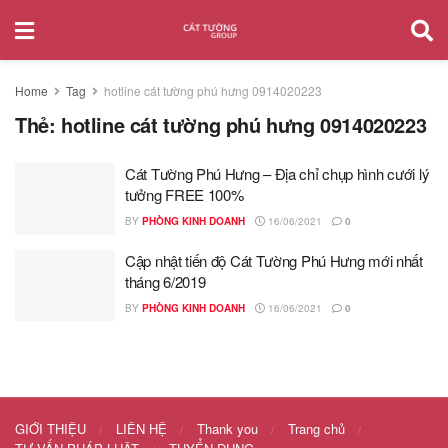
Home
Tag
hotline cát tường phú hưng 0914020223
Thẻ:
hotline cát tường phú hưng 0914020223
Cát Tường Phú Hưng – Địa chỉ chụp hình cưới lý
tưởng FREE 100%
BY
PHÒNG KINH DOANH
16/06/2021
0
Cập nhật tiến độ Cát Tường Phú Hưng mới nhất
tháng 6/2019
BY
PHÒNG KINH DOANH
16/06/2021
0
GIỚI THIỆU
LIÊN HỆ
Thank you
Trang chủ