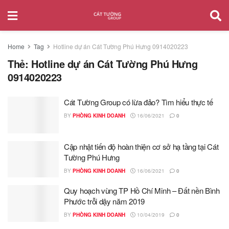
Home
Tag
Hotline dự án Cát Tường Phú Hưng 0914020223
Thẻ:
Hotline dự án Cát Tường Phú Hưng
0914020223
Cát Tường Group có lừa đảo? Tìm hiểu thực tế
BY
PHÒNG KINH DOANH
16/06/2021
0
Cập nhật tiến độ hoàn thiện cơ sở hạ tầng tại Cát
Tường Phú Hưng
BY
PHÒNG KINH DOANH
16/06/2021
0
Quy hoạch vùng TP Hồ Chí Minh – Đất nền Bình
Phước trỗi dậy năm 2019
BY
PHÒNG KINH DOANH
10/04/2019
0