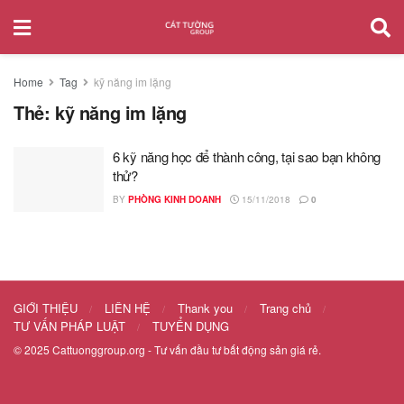
Home
Tag
kỹ năng im lặng
Thẻ:
kỹ năng im lặng
6 kỹ năng học để thành công, tại sao bạn không
thử?
BY
PHÒNG KINH DOANH
15/11/2018
0
GIỚI THIỆU
LIÊN HỆ
Thank you
Trang chủ
TƯ VẤN PHÁP LUẬT
TUYỂN DỤNG
© 2025
Cattuonggroup.org
- Tư vấn đầu tư bất động sản giá rẻ.