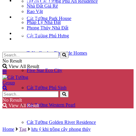
KÝ GỬI NHÀ ĐẤT
Dự án Cát Tường Phú An Residence
Nhà Đất Giá Rẻ
Rao Vặt
KIẾN THỨC
Cát Tường Park House
Pháp Lý Nhà Đất
Phong Thủy Nhà Đất
GÓC CHIA SẺ
Cát Tường Phú Hưng
LIÊN HỆ
TaKa Garden Riverside Homes
No Result
View All Result
Five Star Eco City
Cát Tường Phú Sinh
No Result
Cát Tường Western Pearl
View All Result
Cát Tường Golden River Residence
Home
Tag
lưu ý khi trồng cây phong thủy