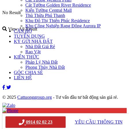
Cát Tường Golden River Residence
Kiến Tường Central Mall
No Result
Thủ Thừa Phú Thanh
Khu Đô Thị Thiên Phúc Residence
Khu Công Nghiệp Rạng Đông Aurora IP
View All Result
CĂN HỘ
TUYỂN DỤNG
KÝ GỬI NHÀ ĐẤT
Nhà Đất Giá Rẻ
Rao Vặt
KIẾN THỨC
Pháp Lý Nhà Đất
Phong Thủy Nhà Đất
GÓC CHIA SẺ
LIÊN HỆ
© 2025
Cattuonggroup.org
- Tư vấn đầu tư bất động sản giá rẻ.
0914020223
x
0914 02 02 23
YÊU CẦU THÔNG TIN
x