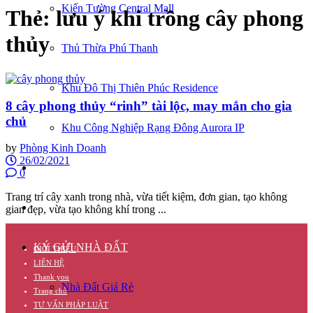
Kiến Tường Central Mall
Thẻ:
lưu ý khi trồng cây phong
thủy
Thủ Thừa Phú Thanh
Khu Đô Thị Thiên Phúc Residence
8 cây phong thủy “rinh” tài lộc, may mắn cho gia
chủ
Khu Công Nghiệp Rạng Đông Aurora IP
by
Phòng Kinh Doanh
26/02/2021
CĂN HỘ
0
Trang trí cây xanh trong nhà, vừa tiết kiệm, đơn gian, tạo không
TUYỂN DỤNG
gian đẹp, vừa tạo không khí trong ...
KÝ GỬI NHÀ ĐẤT
GIỚI THIỆU
LIÊN HỆ
Thank you
Nhà Đất Giá Rẻ
Trang chủ
TƯ VẤN PHÁP LUẬT