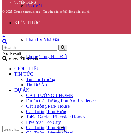
TUYỂN DỤNG
Rao Vặt
© 2025
Cattuonggroup.org
- Tư vấn đầu tư bất động sản giá rẻ.
KIẾN THỨC
Pháp Lý Nhà Đất
No Result
Phong Thủy Nhà Đất
View All Result
GIỚI THIỆU
GÓC CHIA SẺ
TIN TỨC
Tin Thị Trường
Tin Dự Án
DỰ ÁN
LIÊN HỆ
CÁT TƯỜNG J-HOME
Dự án Cát Tường Phú An Residence
Cát Tường Park House
Cát Tường Phú Hưng
TaKa Garden Riverside Homes
Five Star Eco City
Cát Tường Phú Sinh
Cát Tường Western Pearl