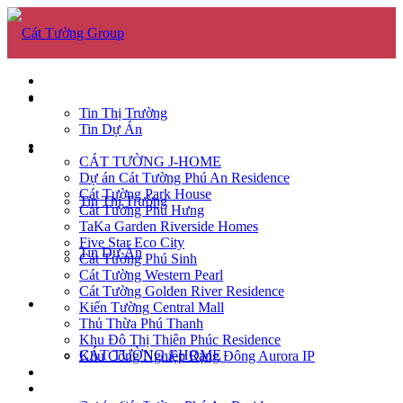
GIỚI THIỆU
TIN TỨC
GIỚI THIỆU
Tin Thị Trường
Tin Dự Án
DỰ ÁN
TIN TỨC
CÁT TƯỜNG J-HOME
Dự án Cát Tường Phú An Residence
Cát Tường Park House
Tin Thị Trường
Cát Tường Phú Hưng
TaKa Garden Riverside Homes
Five Star Eco City
Tin Dự Án
Cát Tường Phú Sinh
Cát Tường Western Pearl
Cát Tường Golden River Residence
DỰ ÁN
Kiến Tường Central Mall
Thủ Thừa Phú Thanh
Khu Đô Thị Thiên Phúc Residence
CÁT TƯỜNG J-HOME
Khu Công Nghiệp Rạng Đông Aurora IP
CĂN HỘ
TUYỂN DỤNG