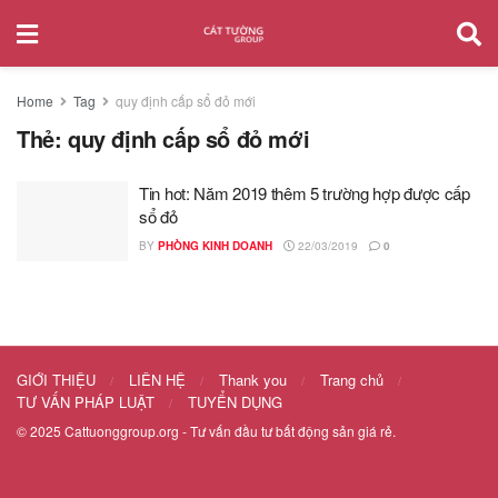
Home
Tag
quy định cấp sổ đỏ mới
Thẻ:
quy định cấp sổ đỏ mới
Tin hot: Năm 2019 thêm 5 trường hợp được cấp
sổ đỏ
BY
PHÒNG KINH DOANH
22/03/2019
0
GIỚI THIỆU
LIÊN HỆ
Thank you
Trang chủ
TƯ VẤN PHÁP LUẬT
TUYỂN DỤNG
© 2025
Cattuonggroup.org
- Tư vấn đầu tư bất động sản giá rẻ.