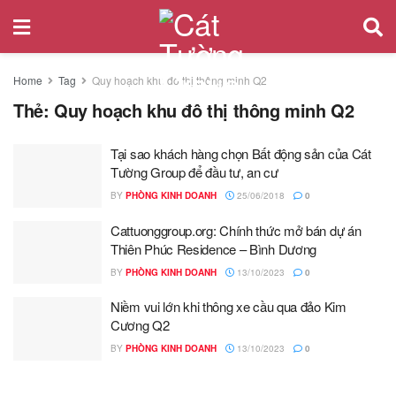
Home
Tag
Quy hoạch khu đô thị thông minh Q2
Thẻ:
Quy hoạch khu đô thị thông minh Q2
Tại sao khách hàng chọn Bất động sản của Cát
Tường Group để đầu tư, an cư
BY
PHÒNG KINH DOANH
25/06/2018
0
Cattuonggroup.org: Chính thức mở bán dự án
Thiên Phúc Residence – Bình Dương
BY
PHÒNG KINH DOANH
13/10/2023
0
Niềm vui lớn khi thông xe cầu qua đảo Kim
Cương Q2
BY
PHÒNG KINH DOANH
13/10/2023
0