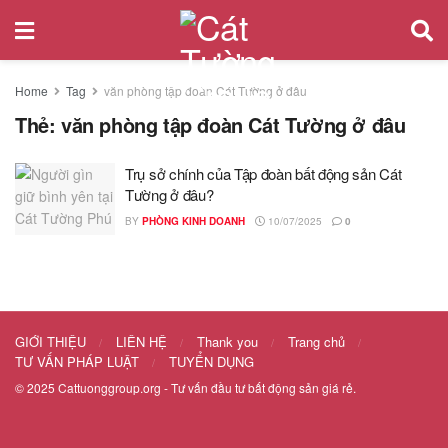
Home
Tag
văn phòng tập đoàn Cát Tường ở đâu
Thẻ:
văn phòng tập đoàn Cát Tường ở đâu
Trụ sở chính của Tập đoàn bất động sản Cát
Tường ở đâu?
BY
PHÒNG KINH DOANH
10/07/2025
0
GIỚI THIỆU
LIÊN HỆ
Thank you
Trang chủ
TƯ VẤN PHÁP LUẬT
TUYỂN DỤNG
© 2025
Cattuonggroup.org
- Tư vấn đầu tư bất động sản giá rẻ.