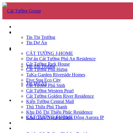
GIỚI THIỆU
TIN TỨC
GIỚI THIỆU
Tin Thị Trường
Tin Dự Án
DỰ ÁN
TIN TỨC
CÁT TƯỜNG J-HOME
Dự án Cát Tường Phú An Residence
Cát Tường Park House
Tin Thị Trường
Cát Tường Phú Hưng
TaKa Garden Riverside Homes
Five Star Eco City
Tin Dự Án
Cát Tường Phú Sinh
Cát Tường Western Pearl
Cát Tường Golden River Residence
DỰ ÁN
Kiến Tường Central Mall
Thủ Thừa Phú Thanh
Khu Đô Thị Thiên Phúc Residence
CÁT TƯỜNG J-HOME
Khu Công Nghiệp Rạng Đông Aurora IP
CĂN HỘ
TUYỂN DỤNG