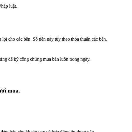
háp luật.
ợi cho các bên. Số tiền này tùy theo thỏa thuận các bên.
hứng để ký công chứng mua bán luôn trong ngày.
ười mua.
ng đảm bảo cho khoản vay và hợp đồng tín dụng nào.