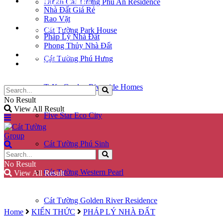
KÝ GỬI NHÀ ĐẤT
Dự án Cát Tường Phú An Residence
Nhà Đất Giá Rẻ
Rao Vặt
KIẾN THỨC
Cát Tường Park House
Pháp Lý Nhà Đất
Phong Thủy Nhà Đất
GÓC CHIA SẺ
Cát Tường Phú Hưng
LIÊN HỆ
TaKa Garden Riverside Homes
No Result
View All Result
Five Star Eco City
Cát Tường Phú Sinh
No Result
Cát Tường Western Pearl
View All Result
Cát Tường Golden River Residence
Home
KIẾN THỨC
PHÁP LÝ NHÀ ĐẤT