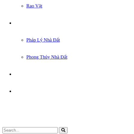
Rao Vặt
KIẾN THỨC
Pháp Lý Nhà Đất
Phong Thủy Nhà Đất
GÓC CHIA SẺ
LIÊN HỆ