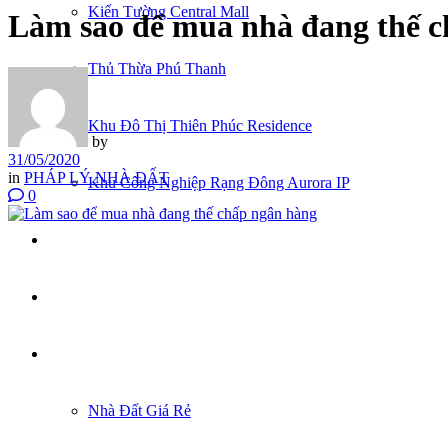
Kiến Tường Central Mall
Làm sao để mua nhà đang thế 
Thủ Thừa Phú Thanh
Khu Đô Thị Thiên Phúc Residence
by
31/05/2020
in
PHÁP LÝ NHÀ ĐẤT
Khu Công Nghiệp Rạng Đông Aurora IP
0
CĂN HỘ
TUYỂN DỤNG
KÝ GỬI NHÀ ĐẤT
Nhà Đất Giá Rẻ