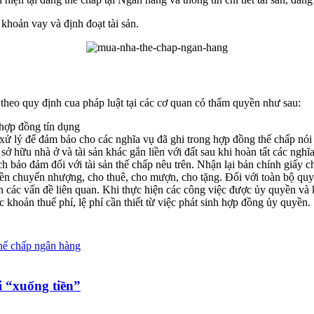
khoản vay và định đoạt tài sản.
 theo quy định cua pháp luật tại các cơ quan có thẩm quyền như sau:
 hợp đồng tín dụng
c xử lý để đảm bảo cho các nghĩa vụ đã ghi trong hợp đồng thế chấp nói 
ở hữu nhà ở và tài sản khác gắn liền với đất sau khi hoàn tất các ngh
h bảo đảm đối với tài sản thế chấp nêu trên. Nhận lại bản chính giấy 
 chuyển nhượng, cho thuê, cho mượn, cho tặng. Đối với toàn bộ quyền 
các vấn đề liên quan. Khi thực hiện các công việc được ủy quyền và k
khoản thuế phí, lệ phí cần thiết từ việc phát sinh hợp đồng ủy quyền.
hế chấp ngân hàng
i “xuống tiền”