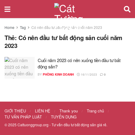
Home
Tag
Có nên đầu tư bất động sản cuối năm 2023
Thẻ:
Có nên đầu tư bất động sản cuối năm
2023
Cuối năm 2023 có nên xuống tiền đầu tư bất
động sản?
BY
PHÒNG KINH DOANH
16/11/2023
0
GIỚI THIỆU
LIÊN HỆ
Thank you
Trang chủ
TƯ VẤN PHÁP LUẬT
TUYỂN DỤNG
© 2025
Cattuonggroup.org
- Tư vấn đầu tư bất động sản giá rẻ.