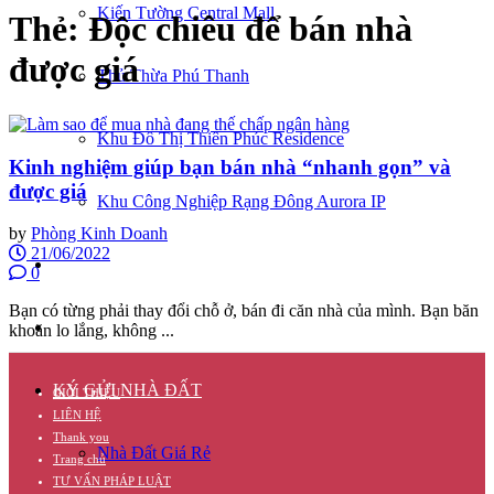
Kiến Tường Central Mall
Thẻ:
Độc chiêu để bán nhà
được giá
Thủ Thừa Phú Thanh
Khu Đô Thị Thiên Phúc Residence
Kinh nghiệm giúp bạn bán nhà “nhanh gọn” và
được giá
Khu Công Nghiệp Rạng Đông Aurora IP
by
Phòng Kinh Doanh
21/06/2022
CĂN HỘ
0
Bạn có từng phải thay đổi chỗ ở, bán đi căn nhà của mình. Bạn băn
TUYỂN DỤNG
khoăn lo lắng, không ...
KÝ GỬI NHÀ ĐẤT
GIỚI THIỆU
LIÊN HỆ
Thank you
Nhà Đất Giá Rẻ
Trang chủ
TƯ VẤN PHÁP LUẬT