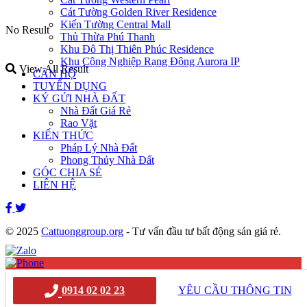
Cát Tường Golden River Residence
Kiến Tường Central Mall
No Result
Thủ Thừa Phú Thanh
Khu Đô Thị Thiên Phúc Residence
Khu Công Nghiệp Rạng Đông Aurora IP
View All Result
CĂN HỘ
TUYỂN DỤNG
KÝ GỬI NHÀ ĐẤT
Nhà Đất Giá Rẻ
Rao Vặt
KIẾN THỨC
Pháp Lý Nhà Đất
Phong Thủy Nhà Đất
GÓC CHIA SẺ
LIÊN HỆ
© 2025
Cattuonggroup.org
- Tư vấn đầu tư bất động sản giá rẻ.
0914020223
x
0914 02 02 23
YÊU CẦU THÔNG TIN
x