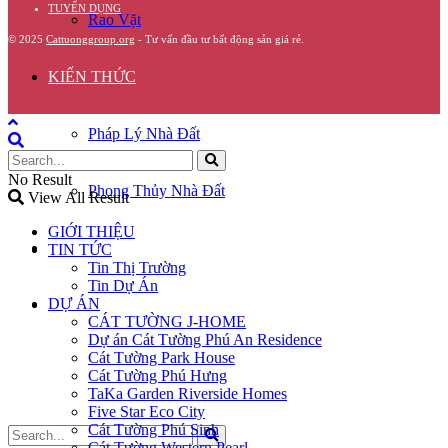
TUYỂN DỤNG
Rao Vặt
© 2025
Cattuonggroup.org
- Tư vấn đầu tư bất động sản giá rẻ.
KIẾN THỨC
Pháp Lý Nhà Đất
No Result
Phong Thủy Nhà Đất
View All Result
GIỚI THIỆU
GÓC CHIA SẺ
TIN TỨC
Tin Thị Trường
Tin Dự Án
DỰ ÁN
LIÊN HỆ
CÁT TƯỜNG J-HOME
Dự án Cát Tường Phú An Residence
Cát Tường Park House
Cát Tường Phú Hưng
TaKa Garden Riverside Homes
Five Star Eco City
Cát Tường Phú Sinh
Cát Tường Western Pearl