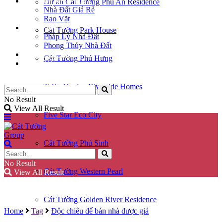
KÝ GỬI NHÀ ĐẤT
Dự án Cát Tường Phú An Residence
Nhà Đất Giá Rẻ
Rao Vặt
KIẾN THỨC
Cát Tường Park House
Pháp Lý Nhà Đất
Phong Thủy Nhà Đất
GÓC CHIA SẺ
Cát Tường Phú Hưng
LIÊN HỆ
TaKa Garden Riverside Homes
No Result
View All Result
Five Star Eco City
Cát Tường Phú Sinh
No Result
Cát Tường Western Pearl
View All Result
Cát Tường Golden River Residence
Home
Tag
Độc chiêu để bán nhà được giá