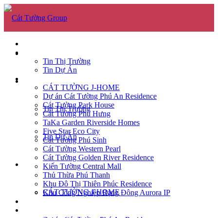
GIỚI THIỆU
TIN TỨC
GIỚI THIỆU
Tin Thị Trường
Tin Dự Án
DỰ ÁN
TIN TỨC
CÁT TƯỜNG J-HOME
Dự án Cát Tường Phú An Residence
Cát Tường Park House
Tin Thị Trường
Cát Tường Phú Hưng
TaKa Garden Riverside Homes
Five Star Eco City
Tin Dự Án
Cát Tường Phú Sinh
Cát Tường Western Pearl
Cát Tường Golden River Residence
DỰ ÁN
Kiến Tường Central Mall
Thủ Thừa Phú Thanh
Khu Đô Thị Thiên Phúc Residence
CÁT TƯỜNG J-HOME
Khu Công Nghiệp Rạng Đông Aurora IP
CĂN HỘ
TUYỂN DỤNG