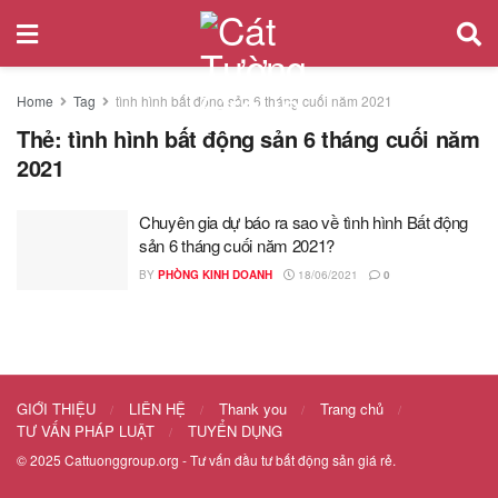
Home
Tag
tình hình bất động sản 6 tháng cuối năm 2021
Thẻ:
tình hình bất động sản 6 tháng cuối năm
2021
Chuyên gia dự báo ra sao về tình hình Bất động
sản 6 tháng cuối năm 2021?
BY
PHÒNG KINH DOANH
18/06/2021
0
GIỚI THIỆU
LIÊN HỆ
Thank you
Trang chủ
TƯ VẤN PHÁP LUẬT
TUYỂN DỤNG
© 2025
Cattuonggroup.org
- Tư vấn đầu tư bất động sản giá rẻ.