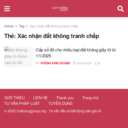
Home
Tag
Xác nhận đất không tranh chấp
Thẻ:
Xác nhận đất không tranh chấp
Cấp sổ đỏ cho nhiều loại đất không giấy tờ từ
1/1/2025
BY
PHÒNG KINH DOANH
25/02/2024
0
GIỚI THIỆU
LIÊN HỆ
Thank you
Trang chủ
TƯ VẤN PHÁP LUẬT
TUYỂN DỤNG
© 2025
Cattuonggroup.org
- Tư vấn đầu tư bất động sản giá rẻ.